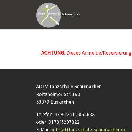
Zum Hauptinhalt springen
ACHTUNG:
Dieses Anmelde/Reservierungsf
ADTV Tanzschule Schumacher
Roitzheimer Str. 190
53879 Euskirchen
Telefon: +49 2251 5064688
oder: 0173/5207322
E-Mail:
info(at)tanzschule-schumacher.de